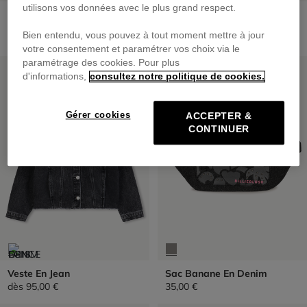
utilisons vos données avec le plus grand respect.
Pantalon En Denim
Casquette Réglable A
L'arrière
69,00 €
Bien entendu, vous pouvez à tout moment mettre à jour
29,00 €
votre consentement et paramétrer vos choix via le
paramétrage des cookies. Pour plus
PRIX DOUX
PRIX DOUX
d'informations,
consultez notre politique de cookies.
Gérer cookies
ACCEPTER &
CONTINUER
Veste En Jean
Sac Banane En Denim
dès
95,00 €
35,00 €