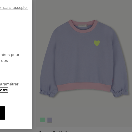
er sans accepter
naires pour
r des
e
paramétrer
otre