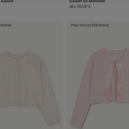
e Ajouré
Sweat En Molleton
dès
55,00 €
ÉMONIE
PRIX DOUX
CÉRÉMONIE