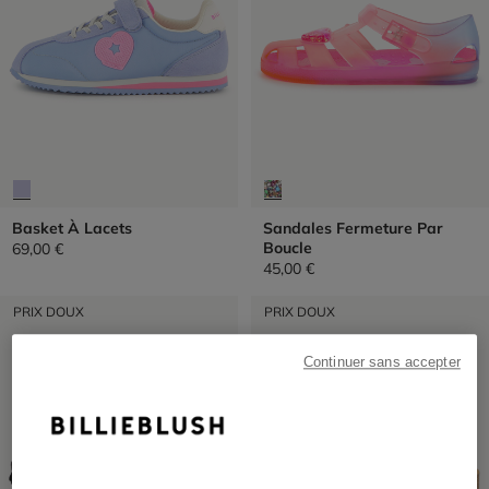
Basket À Lacets
Sandales Fermeture Par
Boucle
69,00 €
45,00 €
PRIX DOUX
PRIX DOUX
Continuer sans accepter