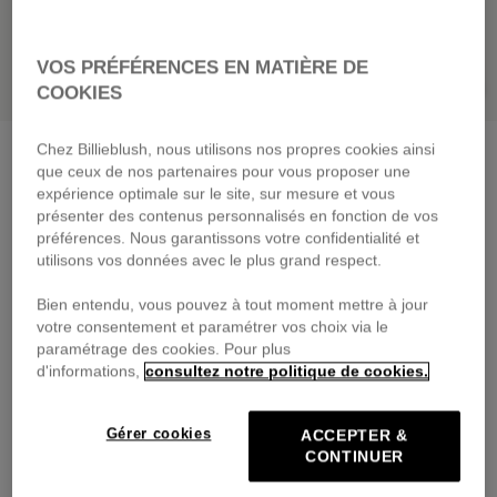
VOS PRÉFÉRENCES EN MATIÈRE DE
COOKIES
Chez Billieblush, nous utilisons nos propres cookies ainsi
Gilet en maille
blanc
que ceux de nos partenaires pour vous proposer une
59,00 €
dès
expérience optimale sur le site, sur mesure et vous
présenter des contenus personnalisés en fonction de vos
Payez en 4 fois sans frais avec
préférences. Nous garantissons votre confidentialité et
🔒Paiement sécurisé & retours faciles
utilisons vos données avec le plus grand respect.
Bien entendu, vous pouvez à tout moment mettre à jour
DESCRIPTION
votre consentement et paramétrer vos choix via le
paramétrage des cookies. Pour plus
COMPOSITION
d'informations,
consultez notre politique de cookies.
TRAÇABILITÉ
Gérer cookies
ACCEPTER &
CONTINUER
LIVRAISON