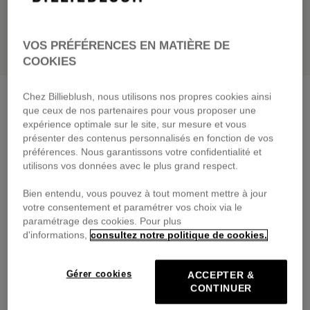
VOS PRÉFÉRENCES EN MATIÈRE DE
COOKIES
Bermuda en jean
denim grey
Chez Billieblush, nous utilisons nos propres cookies ainsi
que ceux de nos partenaires pour vous proposer une
55,00 €
dès
expérience optimale sur le site, sur mesure et vous
présenter des contenus personnalisés en fonction de vos
Payez en 4 fois sans frais avec
préférences. Nous garantissons votre confidentialité et
🔒Paiement sécurisé & retours faciles
utilisons vos données avec le plus grand respect.
Bien entendu, vous pouvez à tout moment mettre à jour
DESCRIPTION
votre consentement et paramétrer vos choix via le
paramétrage des cookies. Pour plus
COMPOSITION
d'informations,
consultez notre politique de cookies.
TRAÇABILITÉ
Gérer cookies
ACCEPTER &
CONTINUER
LIVRAISON