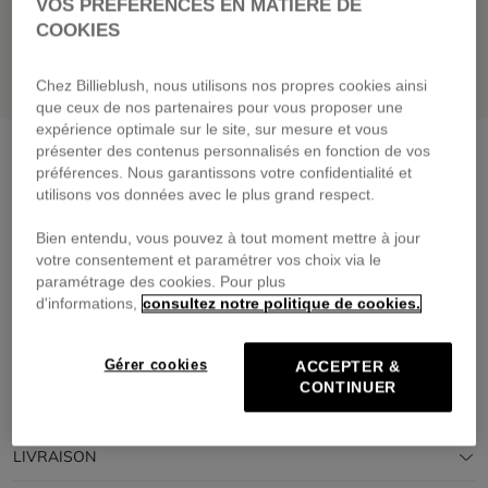
VOS PRÉFÉRENCES EN MATIÈRE DE
COOKIES
Chez Billieblush, nous utilisons nos propres cookies ainsi
que ceux de nos partenaires pour vous proposer une
expérience optimale sur le site, sur mesure et vous
Casquette avec logo
encre
présenter des contenus personnalisés en fonction de vos
préférences. Nous garantissons votre confidentialité et
29,00 €
utilisons vos données avec le plus grand respect.
Payez en 4 fois sans frais avec
Bien entendu, vous pouvez à tout moment mettre à jour
🔒Paiement sécurisé & retours faciles
votre consentement et paramétrer vos choix via le
paramétrage des cookies. Pour plus
d'informations,
consultez notre politique de cookies.
DESCRIPTION
COMPOSITION
Gérer cookies
ACCEPTER &
CONTINUER
TRAÇABILITÉ
LIVRAISON