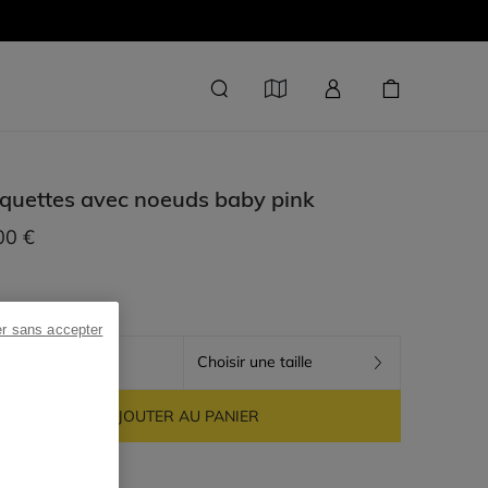
quettes avec noeuds
baby pink
00 €
er sans accepter
BABY PINK
Choisir une taille
AJOUTER AU PANIER