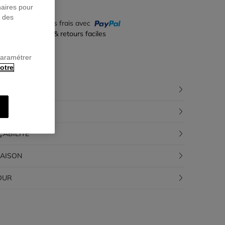
naires pour
r des
yez en 4 fois sans frais avec
e
iement sécurisé & retours faciles
paramétrer
otre
CRIPTION
POSITION
ÇABILITÉ
RAISON
OUR