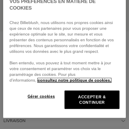
VOS PRÉFÉRENCES EN MATIÈRE DE
COOKIES
Chez Billieblush, nous utilisons nos propres cookies ainsi
que ceux de nos partenaires pour vous proposer une
expérience optimale sur le site, sur mesure et vous
Coupe-vent à capuche
green lemon
présenter des contenus personnalisés en fonction de vos
préférences. Nous garantissons votre confidentialité et
75,00 €
dès
utilisons vos données avec le plus grand respect.
Payez en 4 fois sans frais avec
Bien entendu, vous pouvez à tout moment mettre à jour
🔒Paiement sécurisé & retours faciles
votre consentement et paramétrer vos choix via le
paramétrage des cookies. Pour plus
d'informations,
consultez notre politique de cookies.
DESCRIPTION
COMPOSITION
Gérer cookies
ACCEPTER &
CONTINUER
TRAÇABILITÉ
LIVRAISON