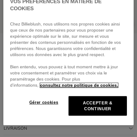
VOS PRÉFÉRENCES EN MATIÈRE DE
COOKIES
Chez Billieblush, nous utilisons nos propres cookies ainsi
que ceux de nos partenaires pour vous proposer une
expérience optimale sur le site, sur mesure et vous
Débardeur tricot
craie
présenter des contenus personnalisés en fonction de vos
préférences. Nous garantissons votre confidentialité et
39,00 €
dès
utilisons vos données avec le plus grand respect.
Payez en 4 fois sans frais avec
Bien entendu, vous pouvez à tout moment mettre à jour
🔒Paiement sécurisé & retours faciles
votre consentement et paramétrer vos choix via le
paramétrage des cookies. Pour plus
d'informations,
consultez notre politique de cookies.
DESCRIPTION
COMPOSITION
Gérer cookies
ACCEPTER &
CONTINUER
TRAÇABILITÉ
LIVRAISON