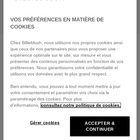
VOS PRÉFÉRENCES EN MATIÈRE DE
COOKIES
Chez Billieblush, nous utilisons nos propres cookies ainsi
Ensemble Tee-shirt + short
craie
que ceux de nos partenaires pour vous proposer une
59,00 €
dès
expérience optimale sur le site, sur mesure et vous
présenter des contenus personnalisés en fonction de vos
Payez en 4 fois sans frais avec
préférences. Nous garantissons votre confidentialité et
🔒Paiement sécurisé & retours faciles
utilisons vos données avec le plus grand respect.
Bien entendu, vous pouvez à tout moment mettre à jour
DESCRIPTION
votre consentement et paramétrer vos choix via le
paramétrage des cookies. Pour plus
COMPOSITION
d'informations,
consultez notre politique de cookies.
TRAÇABILITÉ
Gérer cookies
ACCEPTER &
CONTINUER
LIVRAISON