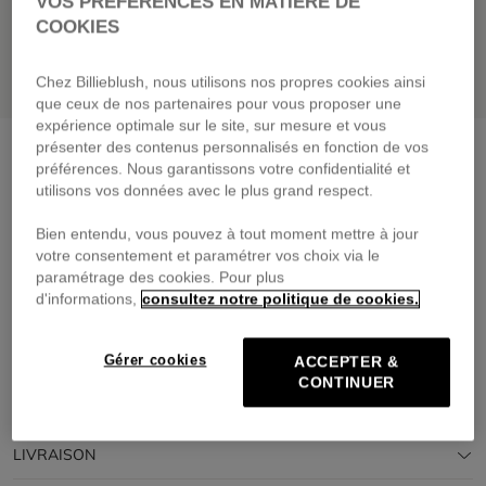
VOS PRÉFÉRENCES EN MATIÈRE DE
COOKIES
Chez Billieblush, nous utilisons nos propres cookies ainsi
que ceux de nos partenaires pour vous proposer une
expérience optimale sur le site, sur mesure et vous
présenter des contenus personnalisés en fonction de vos
Pantalon
string
préférences. Nous garantissons votre confidentialité et
65,00 €
dès
utilisons vos données avec le plus grand respect.
Payez en 4 fois sans frais avec
Bien entendu, vous pouvez à tout moment mettre à jour
🔒Paiement sécurisé & retours faciles
votre consentement et paramétrer vos choix via le
paramétrage des cookies. Pour plus
d'informations,
consultez notre politique de cookies.
DESCRIPTION
COMPOSITION
Gérer cookies
ACCEPTER &
CONTINUER
TRAÇABILITÉ
LIVRAISON