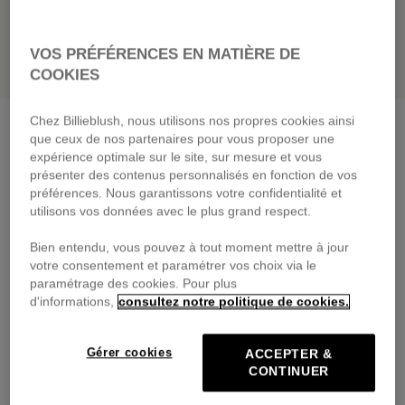
VOS PRÉFÉRENCES EN MATIÈRE DE
COOKIES
Chez Billieblush, nous utilisons nos propres cookies ainsi
Pantalon
rose flash
que ceux de nos partenaires pour vous proposer une
59,00 €
dès
expérience optimale sur le site, sur mesure et vous
présenter des contenus personnalisés en fonction de vos
Payez en 4 fois sans frais avec
préférences. Nous garantissons votre confidentialité et
🔒Paiement sécurisé & retours faciles
utilisons vos données avec le plus grand respect.
Bien entendu, vous pouvez à tout moment mettre à jour
DESCRIPTION
votre consentement et paramétrer vos choix via le
paramétrage des cookies. Pour plus
COMPOSITION
d'informations,
consultez notre politique de cookies.
TRAÇABILITÉ
Gérer cookies
ACCEPTER &
CONTINUER
LIVRAISON