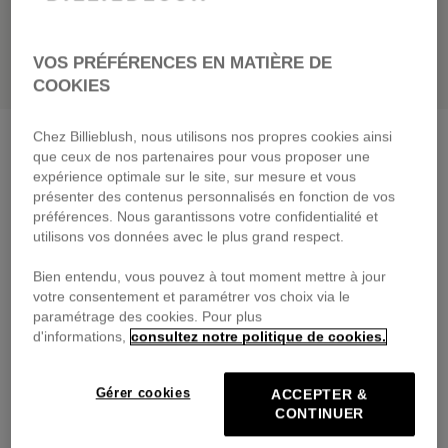
VOS PRÉFÉRENCES EN MATIÈRE DE
COOKIES
Chez Billieblush, nous utilisons nos propres cookies ainsi
Pantalon de jogging
encre
que ceux de nos partenaires pour vous proposer une
49,00 €
dès
expérience optimale sur le site, sur mesure et vous
présenter des contenus personnalisés en fonction de vos
Payez en 4 fois sans frais avec
préférences. Nous garantissons votre confidentialité et
🔒Paiement sécurisé & retours faciles
utilisons vos données avec le plus grand respect.
Bien entendu, vous pouvez à tout moment mettre à jour
DESCRIPTION
votre consentement et paramétrer vos choix via le
paramétrage des cookies. Pour plus
COMPOSITION
d'informations,
consultez notre politique de cookies.
TRAÇABILITÉ
Gérer cookies
ACCEPTER &
CONTINUER
LIVRAISON