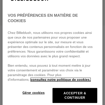
VOS PRÉFÉRENCES EN MATIÈRE DE
COOKIES
Pantalon denim
denim grey
Chez Billieblush, nous utilisons nos propres cookies ainsi
que ceux de nos partenaires pour vous proposer une
65,00 €
dès
expérience optimale sur le site, sur mesure et vous
présenter des contenus personnalisés en fonction de vos
Payez en 4 fois sans frais avec
préférences. Nous garantissons votre confidentialité et
🔒Paiement sécurisé & retours faciles
utilisons vos données avec le plus grand respect.
Bien entendu, vous pouvez à tout moment mettre à jour
DESCRIPTION
votre consentement et paramétrer vos choix via le
paramétrage des cookies. Pour plus
COMPOSITION
d'informations,
consultez notre politique de cookies.
TRAÇABILITÉ
Gérer cookies
ACCEPTER &
CONTINUER
LIVRAISON