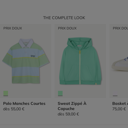
THE COMPLETE LOOK
PRIX DOUX
PRIX DOUX
PRIX DO
Polo Manches Courtes
Sweat Zippé À
Basket 
Capuche
dès
55,00 €
75,00 €
dès
59,00 €