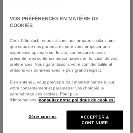
VOS PRÉFÉRENCES EN MATIÈRE DE
COOKIES
Chez Billieblush, nous utilisons nos propres cookies ainsi
Sweat à capuche
craie
que ceux de nos partenaires pour vous proposer une
55,00 €
dès
expérience optimale sur le site, sur mesure et vous
présenter des contenus personnalisés en fonction de vos
Payez en 4 fois sans frais avec
préférences. Nous garantissons votre confidentialité et
🔒Paiement sécurisé & retours faciles
utilisons vos données avec le plus grand respect.
Bien entendu, vous pouvez à tout moment mettre à jour
DESCRIPTION
votre consentement et paramétrer vos choix via le
paramétrage des cookies. Pour plus
COMPOSITION
d'informations,
consultez notre politique de cookies.
TRAÇABILITÉ
Gérer cookies
ACCEPTER &
CONTINUER
LIVRAISON