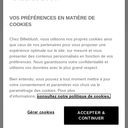
VOS PRÉFÉRENCES EN MATIÈRE DE
COOKIES
Chez Billieblush, nous utilisons nos propres cookies ainsi
Sweat en molleton
angel blue
que ceux de nos partenaires pour vous proposer une
55,00 €
dès
expérience optimale sur le site, sur mesure et vous
présenter des contenus personnalisés en fonction de vos
Payez en 4 fois sans frais avec
préférences. Nous garantissons votre confidentialité et
🔒Paiement sécurisé & retours faciles
utilisons vos données avec le plus grand respect.
Bien entendu, vous pouvez à tout moment mettre à jour
DESCRIPTION
votre consentement et paramétrer vos choix via le
paramétrage des cookies. Pour plus
COMPOSITION
d'informations,
consultez notre politique de cookies.
TRAÇABILITÉ
Gérer cookies
ACCEPTER &
CONTINUER
LIVRAISON