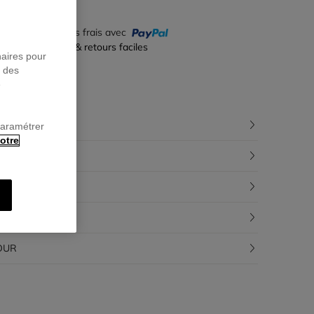
yez en 4 fois sans frais avec
iement sécurisé & retours faciles
naires pour
r des
e
CRIPTION
paramétrer
otre
POSITION
ÇABILITÉ
RAISON
OUR