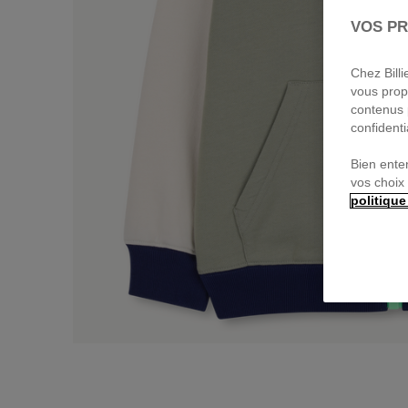
VOS PR
Chez Bill
vous prop
contenus 
confidenti
Bien ente
vos choix
politique