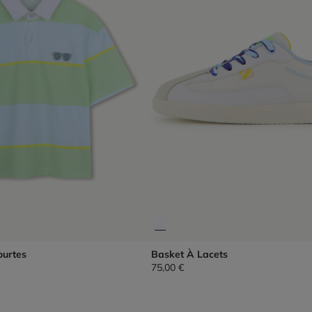
ourtes
Basket À Lacets
75,00 €