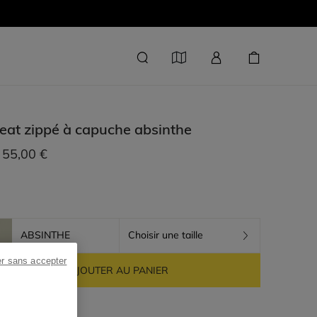
at zippé à capuche
absinthe
55,00 €
ABSINTHE
Choisir une taille
er sans accepter
AJOUTER AU PANIER