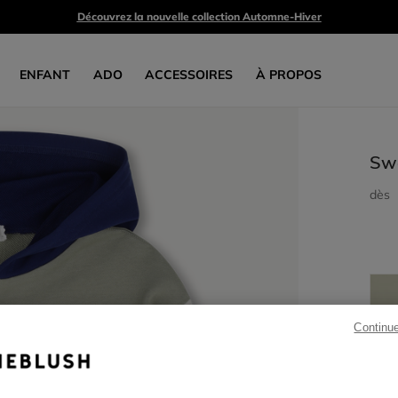
Découvrez la nouvelle collection Automne-Hiver
ENFANT
ADO
ACCESSOIRES
À PROPOS
Swe
dès
Continu