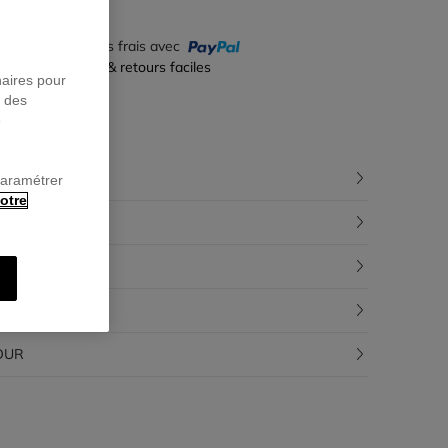
yez en 4 fois sans frais avec
iement sécurisé & retours faciles
naires pour
r des
e
CRIPTION
paramétrer
otre
POSITION
ÇABILITÉ
RAISON
OUR