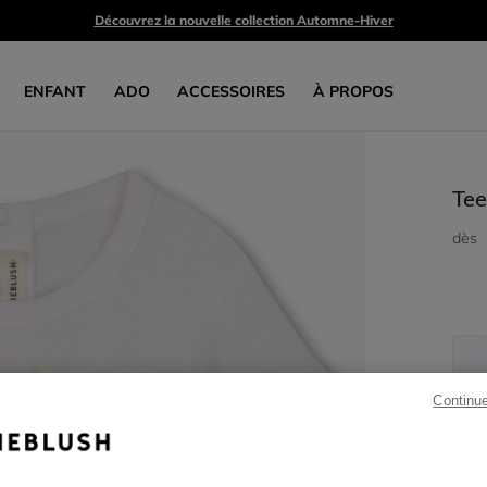
Découvrez la nouvelle collection Automne-Hiver
ENFANT
ADO
ACCESSOIRES
À PROPOS
Tee
dès
Continu