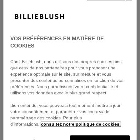
Champ d’application et définitions
Responsable du traitement et accès aux
données
VOS PRÉFÉRENCES EN MATIÈRE DE
COOKIES
Collecte des données personnelles
Chez Billieblush, nous utilisons nos propres cookies ainsi
que ceux de nos partenaires pour vous proposer une
expérience optimale sur le site, sur mesure et vous
Utilisation des données personnelles
présenter des contenus personnalisés en fonction de vos
préférences. Nous garantissons votre confidentialité et
utilisons vos données avec le plus grand respect.
Durée de conservation des données
Bien entendu, vous pouvez à tout moment mettre à jour
votre consentement et paramétrer vos choix via le
paramétrage des cookies. Pour plus
Vos droits
d'informations,
consultez notre politique de cookies.