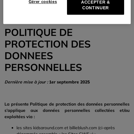
Gérer cookies
ACCEPTER &
CONTINUER
POLITIQUE DE
PROTECTION DES
DONNEES
PERSONNELLES
Dernière mise à jour :
1
er
septembre 2025
La présente Politique de protection des données personnelles
s’applique aux données personnelles collectées et/ou
exploitées via :
les sites kidsaround.com
et billieblush.com (ci-après