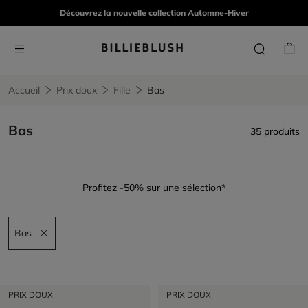
Découvrez la nouvelle collection Automne-Hiver
Accueil
Prix doux
Fille
Bas
Bas
35 produits
Profitez -50% sur une sélection*
Bas
Remove filter Bas
PRIX DOUX
PRIX DOUX