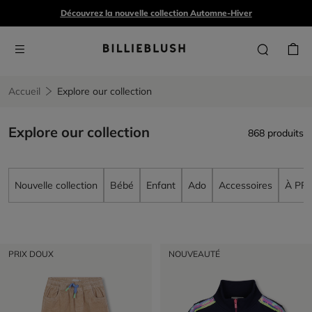
Découvrez la nouvelle collection Automne-Hiver
Accueil
Explore our collection
Explore our collection
868 produits
Nouvelle collection
Bébé
Enfant
Ado
Accessoires
À PR
PRIX DOUX
NOUVEAUTÉ