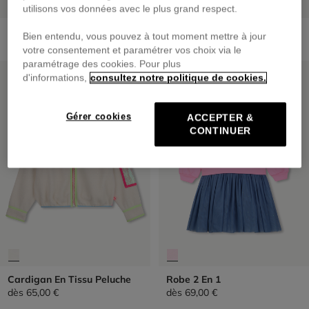
utilisons vos données avec le plus grand respect.
Pantalon En Denim
Pantalon De Jogging
Bien entendu, vous pouvez à tout moment mettre à jour
dès
65,00 €
dès
55,00 €
votre consentement et paramétrer vos choix via le
paramétrage des cookies. Pour plus
NOUVEAUTÉ
NOUVEAUTÉ
d'informations,
consultez notre politique de cookies.
Gérer cookies
ACCEPTER &
CONTINUER
Cardigan En Tissu Peluche
Robe 2 En 1
dès
65,00 €
dès
69,00 €