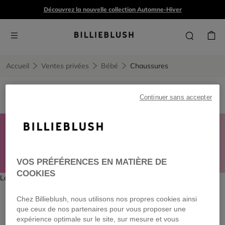
Découvrez la nouvelle collection Automne-Hiver
Accueil
Ventes privées
Bébé
Chaussures
Chaussures
1 produit
Continuer sans accepter
CONNECTEZ-VOUS POUR PROFITER DE RÉDUCTIONS
JUSQU’À -40 %
sur une sélection printemps-été*
VOS PRÉFÉRENCES EN MATIÈRE DE
COOKIES
La page ne possède aucun contenu.
Chez Billieblush, nous utilisons nos propres cookies ainsi
que ceux de nos partenaires pour vous proposer une
expérience optimale sur le site, sur mesure et vous