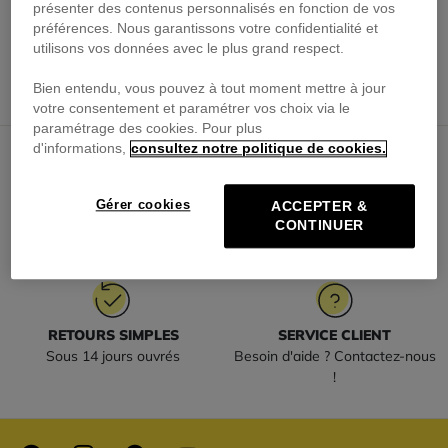
présenter des contenus personnalisés en fonction de vos
préférences. Nous garantissons votre confidentialité et
utilisons vos données avec le plus grand respect.
Bien entendu, vous pouvez à tout moment mettre à jour
votre consentement et paramétrer vos choix via le
paramétrage des cookies. Pour plus
d'informations,
consultez notre politique de cookies.
Gérer cookies
ACCEPTER &
LIVRAISON OFFERTE
PAIEMENT SÉCURISÉ
CONTINUER
à partir de 79€ d'achat*
Payez en toute sécurité
RETOURS SIMPLES
SERVICE CLIENT
Sous 14 jours ouvrés
Besoin d'aide ? Contactez-nous
!