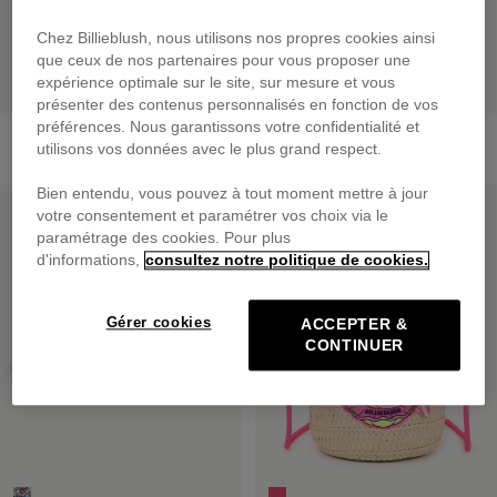
Chez Billieblush, nous utilisons nos propres cookies ainsi
que ceux de nos partenaires pour vous proposer une
expérience optimale sur le site, sur mesure et vous
présenter des contenus personnalisés en fonction de vos
préférences. Nous garantissons votre confidentialité et
Lunettes De Soleil Fleur
Lunettes De Soleil Papillon
utilisons vos données avec le plus grand respect.
25,00 €
25,00 €
Bien entendu, vous pouvez à tout moment mettre à jour
PRIX DOUX
PRIX DOUX
votre consentement et paramétrer vos choix via le
paramétrage des cookies. Pour plus
d'informations,
consultez notre politique de cookies.
Gérer cookies
ACCEPTER &
CONTINUER