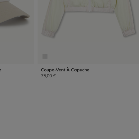
e
Coupe-Vent À Capuche
75,00 €