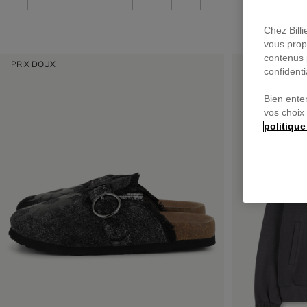
Chez Bill
vous prop
contenus 
PRIX DOUX
PRIX DOUX
confidenti
Bien ente
vos choix
politique