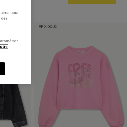
naires pour
r des
e
PRIX DOUX
paramétrer
otre