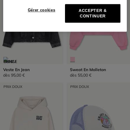
Gérer cookies
ACCEPTER &
CONTINUER
Veste En Jean
Sweat En Molleton
dès
95,00 €
dès
55,00 €
PRIX DOUX
PRIX DOUX