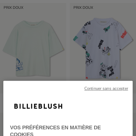
PRIX DOUX
PRIX DOUX
Continuer sans accepter
Tee-Shirt Manches Courtes
Tee-Shirt Manches Courtes
dès
29,00 €
dès
29,00 €
PRIX DOUX
PRIX DOUX
VOS PRÉFÉRENCES EN MATIÈRE DE
COOKIES