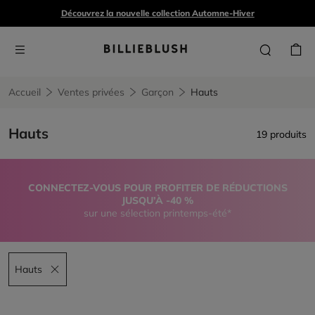
Découvrez la nouvelle collection Automne-Hiver
Accueil
Ventes privées
Garçon
Hauts
Hauts
19 produits
CONNECTEZ-VOUS POUR PROFITER DE RÉDUCTIONS
JUSQU’À -40 %
sur une sélection printemps-été*
Hauts
Remove filter Hauts