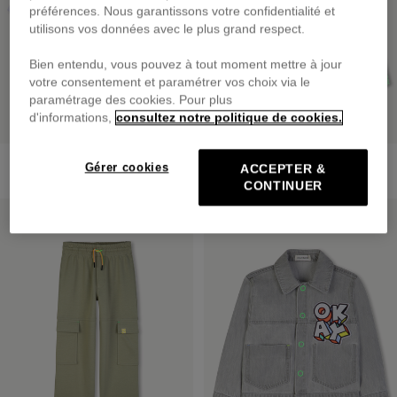
préférences. Nous garantissons votre confidentialité et
utilisons vos données avec le plus grand respect.
Bien entendu, vous pouvez à tout moment mettre à jour
votre consentement et paramétrer vos choix via le
paramétrage des cookies. Pour plus
d'informations,
consultez notre politique de cookies.
Tee-Shirt Manches Courtes
Surchemise
Gérer cookies
ACCEPTER &
dès
35,00 €
dès
79,00 €
CONTINUER
PRIX DOUX
PRIX DOUX