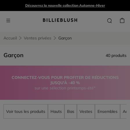
Découvrez la nouvelle collection Automne-Hiver
Accueil
Ventes privées
Garçon
Garçon
40 produits
CONNECTEZ-VOUS POUR PROFITER DE RÉDUCTIONS
JUSQU’À -40 %
sur une sélection printemps-été*
Voir tous les produits
Hauts
Bas
Vestes
Ensembles
Acc