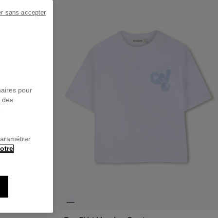
er sans accepter
naires pour
r des
e
paramétrer
otre